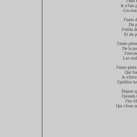
J'suis
Je n'fais 
Ces tru
J'mets d
Du p
J'refile 
Et du p
J'mets plei
De la po
J'envoi
Les vio
J'mets plei
Qui fon
Je n'hiv
J'préfère l
Depuis qu
J'prends 
J'les f
Qui s'font un