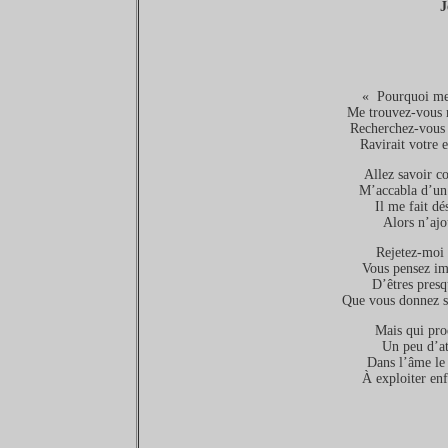
J
« Pourquoi me 
Me trouvez-vous 
Recherchez-vous 
Ravirait votre 
Allez savoir co
M’accabla d’un 
Il me fait dé
Alors n’ajou
Rejetez-moi 
Vous pensez im
D’êtres presq
Que vous donnez sa
Mais qui prod
Un peu d’at
Dans l’âme le 
À exploiter en