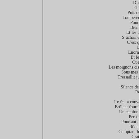
D’u
Ell
Puis d
Tombèrent
Pour
Bien 
Et les 
S’acharnè
C’est 
E
Enorme
Et l
Que
Les moignons cisa
Sous mes 
Tressaillit 
Silence de
Re
Le feu a couvé
Brûlant fourch
Un camion 
Perso
Pourtant 
Rôder
Comptant le
Grat