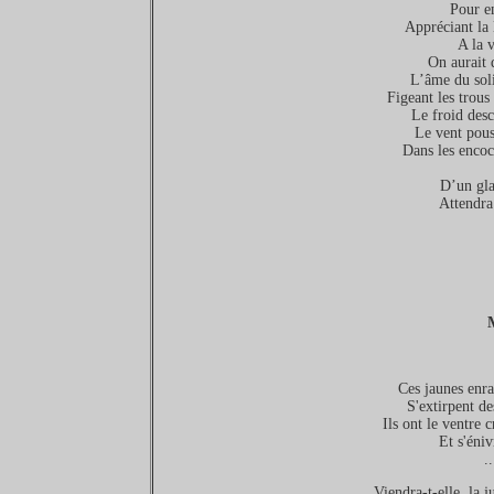
Pour e
Appréciant la
A la 
On aurait 
L’âme du soli
Figeant les trou
Le froid desc
Le vent pouss
Dans les encoc
D’un gla
Attendra
Ces jaunes enra
S'extirpent de
Ils ont le ventre 
Et s'éniv
.
Viendra-t-elle, la j