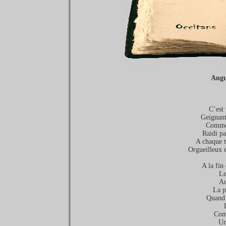
Aug
C’est 
Geignant 
Comme 
Raidi pa
A chaque t
Orgueilleux é
A la fin
Le
Au
La pr
Quand 
Com
Un