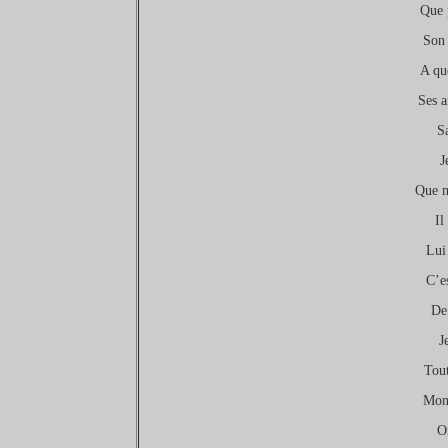
Que 
Son 
A qu
Ses a
S
J
Que m
Il
Lui 
C’es
De 
J
Tout
Mon 
On