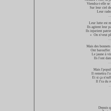
Viendra-t-elle se
Sur leur ciel d
Leur radea
.
Leur lutte est m
Ils agitent leur p
Ils injurient patr
« On n'veut pl
.
Mais des bonnets 
Ont barouffer 
Le jaune à vir
Ils l'ont dan
.
Mais l'popul
Il remettra l'
Et si ça n'suf
Il f'ra du 
.
Depuis qu