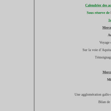
Calendrier des ac
Sous réserve de l
1
Mercr
A
Voyage d
Sur la voie d’Aquita
Témoignage
Mercr
Mi
Une agglomération gallo-r
Bilan de