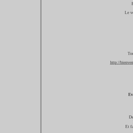
E
Le v
Tou
http://bienve
Ev
De
Et f